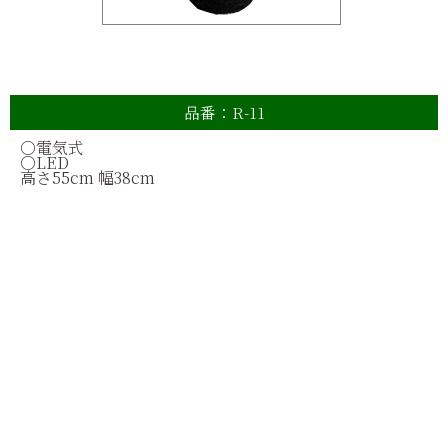
品番：R-11
○
電気式
○
LED
高さ
55cm
幅
38cm