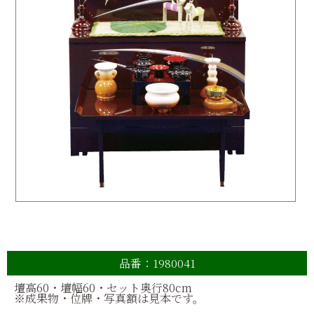
品番：1980041
壇高
60
・壇幅
60
・セット奥行
80
cm
※成果物・位牌・写真額は見本です。