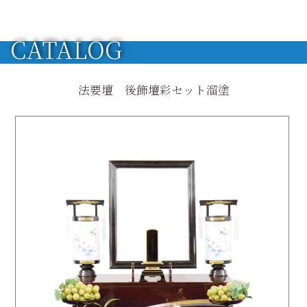
CATALOG
法要壇 後飾壇彩セット溜塗