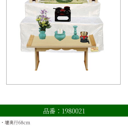
品番：1980021
・壇奥行
68
cm