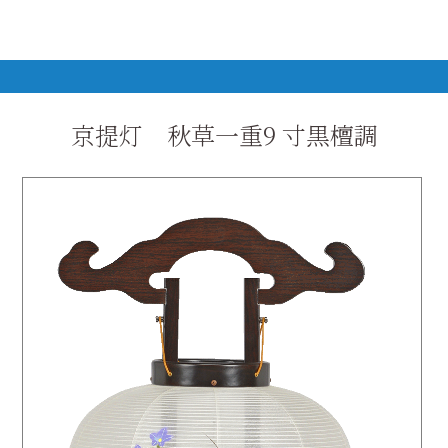
京提灯 秋草一重9 寸黒檀調