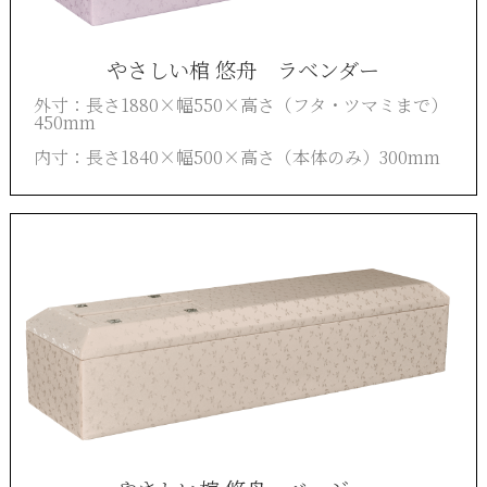
やさしい棺 悠舟 ラベンダー
外寸：長さ
1880×
幅
550×
高さ（フタ・ツマミまで）
450mm
内寸：長さ
1840×
幅
500×
高さ（本体のみ）
300mm