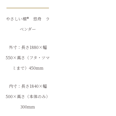
やさしい棺®　悠舟　ラ
ベンダー
外寸：長さ
1880×
幅
550×
高さ（フタ・ツマ
ミまで）
450mm
内寸：長さ
1840×
幅
500×
高さ（本体のみ）
300mm