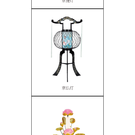
京提灯
京仏灯