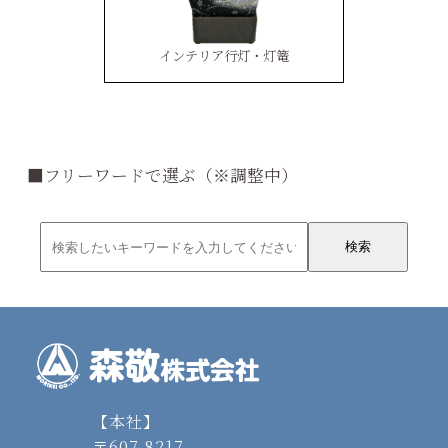
インテリア行灯・灯篭
■フリーワードで選ぶ（※調整中）
【本社】
〒607-8217